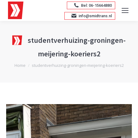
Bel: 06-15664880
info@smidtrans.nl
studentverhuizing-groningen-
meijering-koeriers2
Je bent hier:
Home
studentverhuizing-groningen-meijering-koeriers2