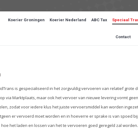
Koerier Groningen
Koerier Nederland
ABC Tax
Speciaal Tra
Contact
n
Trans is gespecialiseerd in het zorgvuldig vervoeren van relatief grote
op via Marktplaats, maar ook het vervoer van nieuwe levering vormt gee
n, zodat voor iedere klus het juiste vervoersmiddel kan worden ingezet.
 hetgeen er vervoerd moet worden en in hoeverre er sprake is van spoed bi
n hoe het laden en lossen van het te vervoeren goed geregeld zal worden