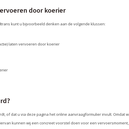
ervoeren door koerier
trans kunt u bijvoorbeeld denken aan de volgende klussen:
ctie) laten vervoeren door koerier
erier
erd?
rdt, of dat u via deze pagina het online aanvraagformulier invult. Omdat wi
s hiervan kunnen wij een concreet voorstel doen voor een vervoersmoment,