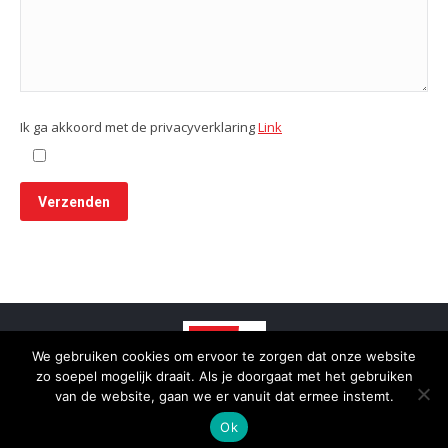
Ik ga akkoord met de privacyverklaring
Link
We gebruiken cookies om ervoor te zorgen dat onze website
zo soepel mogelijk draait. Als je doorgaat met het gebruiken
van de website, gaan we er vanuit dat ermee instemt.
© 2025 - SmidTrans - Koerier Groningen
Ok
Bottom menu