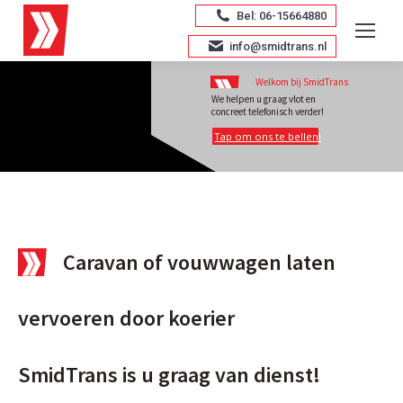
Bel: 06-15664880
info@smidtrans.nl
Welkom bij SmidTrans
We helpen u graag vlot en
concreet telefonisch verder!
Tap om ons te bellen!
Caravan of vouwwagen laten
vervoeren door koerier
SmidTrans is u graag van dienst!