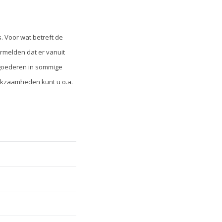
. Voor wat betreft de
rmelden dat er vanuit
nggoederen in sommige
erkzaamheden kunt u o.a.