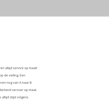
en altijd service op maat!
p de veiling. Een
eren nog van A naar B.
ederland vervoer op maat.
ltijd stipt volgens