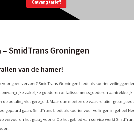
n – SmidTrans Groningen
vallen van de hamer!
en voor goed vervoer? SmidTrans Groningen biedt als koerier veilinggoeder
, omvangrijke zakelijke goederen of failissementsgoederen aantrekkelijk o
 en de betaling vlot geregeld. Maar dan moeten de vaak relatief grote goed
 mee gepaard gaan. SmidTrans biedt als koerier voor veilingen in geheel N
 vervoeren het graag voor u! Op het gebied van service werkt SmidTrans a
oden.