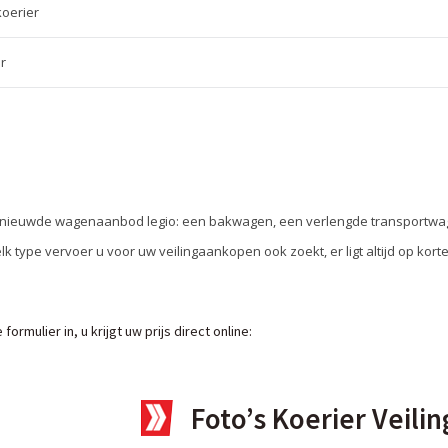
koerier
r
ernieuwde wagenaanbod legio: een bakwagen, een verlengde transportwag
 type vervoer u voor uw veilingaankopen ook zoekt, er ligt altijd op korte
ormulier in, u krijgt uw prijs direct online:
Foto’s Koerier Veil