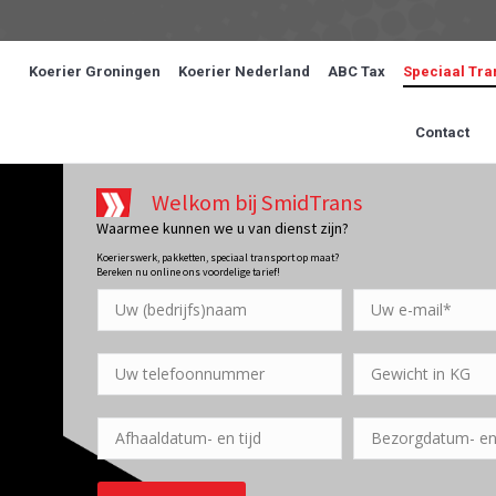
Koerier Groningen
Koerier Nederland
ABC Tax
Speciaal Tra
Contact
Welkom bij SmidTrans
Waarmee kunnen we u van dienst zijn?
Koerierswerk, pakketten, speciaal transport op maat?
Bereken nu online ons voordelige tarief!