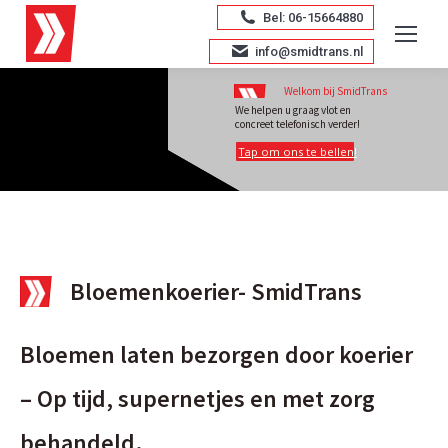
Bel: 06-15664880
info@smidtrans.nl
Welkom bij SmidTrans
We helpen u graag vlot en
concreet telefonisch verder!
Tap om ons te bellen!
Bloemenkoerier- SmidTrans
Bloemen laten bezorgen door koerier
– Op tijd, supernetjes en met zorg
behandeld.