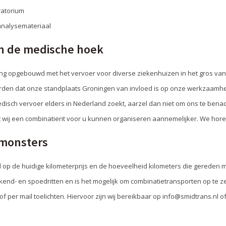
ratorium
analysemateriaal
in de medische hoek
ring opgebouwd met het vervoer voor diverse ziekenhuizen in het gros va
orden dat onze standplaats Groningen van invloed is op onze werkzaamhede
edisch vervoer elders in Nederland zoekt, aarzel dan niet om ons te benade
dat wij een combinatierit voor u kunnen organiseren aannemelijker. We hor
mmonsters
 op de huidige kilometerprijs en de hoeveelheid kilometers die gereden
end- en spoedritten en is het mogelijk om combinatietransporten op te zett
 per mail toelichten. Hiervoor zijn wij bereikbaar op info@smidtrans.nl o