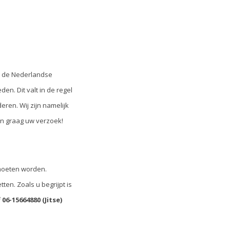
n de Nederlandse
n. Dit valt in de regel
ren. Wij zijn namelijk
en graag uw verzoek!
 moeten worden.
en. Zoals u begrijpt is
f
06-15664880 (Jitse)