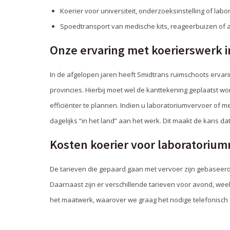
Koerier voor universiteit, onderzoeksinstelling of labo
Spoedtransport van medische kits, reageerbuizen of 
Onze ervaring met koerierswerk 
In de afgelopen jaren heeft Smidtrans ruimschoots erva
provincies. Hierbij moet wel de kanttekening geplaatst w
efficiënter te plannen. Indien u laboratoriumvervoer of m
dagelijks “in het land” aan het werk. Dit maakt de kans 
Kosten koerier voor laboratoriu
De tarieven die gepaard gaan met vervoer zijn gebaseerd
Daarnaast zijn er verschillende tarieven voor avond, week
het maatwerk, waarover we graag het nodige telefonisch of