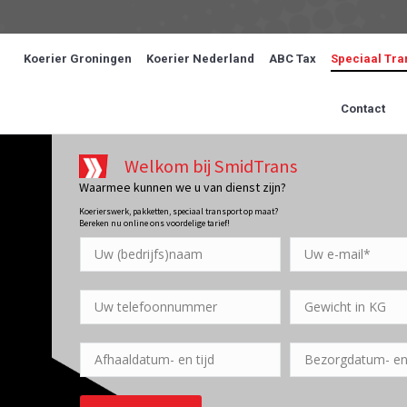
Koerier Groningen
Koerier Nederland
ABC Tax
Speciaal Tra
Contact
Welkom bij SmidTrans
Waarmee kunnen we u van dienst zijn?
Koerierswerk, pakketten, speciaal transport op maat?
Bereken nu online ons voordelige tarief!