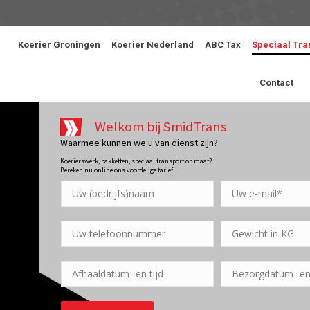
Koerier Groningen
Koerier Nederland
ABC Tax
Speciaal Tra
Contact
Welkom bij SmidTrans
Waarmee kunnen we u van dienst zijn?
Koerierswerk, pakketten, speciaal transport op maat?
Bereken nu online ons voordelige tarief!