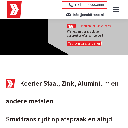
Bel: 06-15664880
info@smidtrans.nl
Welkom bij SmidTrans
We helpen u graag vlot en
concreet telefonisch verder!
Tap om ons te bellen!
Koerier Staal, Zink, Aluminium en
andere metalen
Smidtrans rijdt op afspraak en altijd