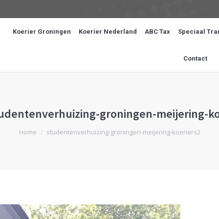
Koerier Groningen
Koerier Nederland
ABC Tax
Speciaal Tra
Contact
udentenverhuizing-groningen-meijering-ko
Je bent hier:
Home
studentenverhuizing-groningen-meijering-koeriers2