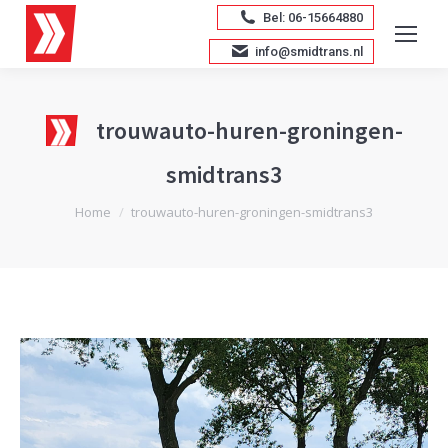
Bel: 06-15664880
info@smidtrans.nl
trouwauto-huren-groningen-
smidtrans3
Je bent hier:
Home
trouwauto-huren-groningen-smidtrans3