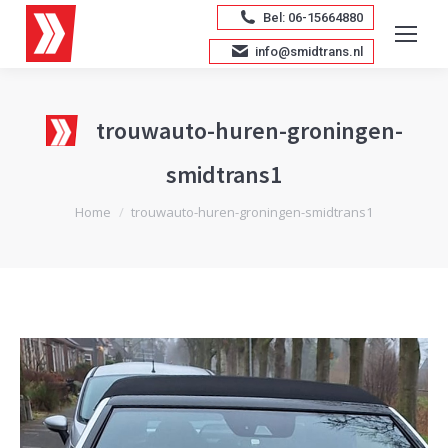
Bel: 06-15664880
info@smidtrans.nl
trouwauto-huren-groningen-
smidtrans1
Je bent hier:
Home
trouwauto-huren-groningen-smidtrans1