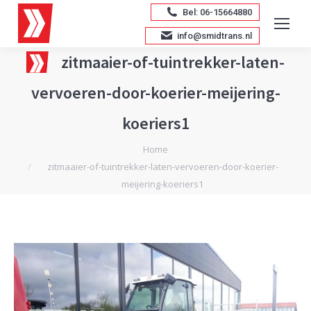
Bel: 06-15664880
info@smidtrans.nl
zitmaaier-of-tuintrekker-laten-
vervoeren-door-koerier-meijering-
koeriers1
Je bent hier:
Home
zitmaaier-of-tuintrekker-laten-vervoeren-door-koerier-
meijering-koeriers1