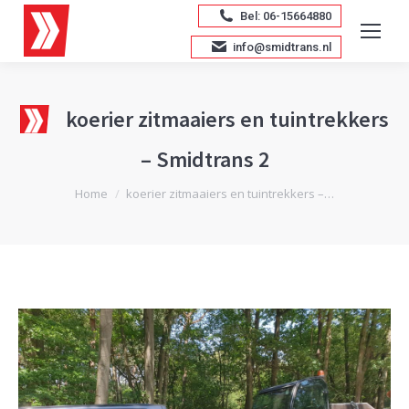
Bel: 06-15664880
info@smidtrans.nl
koerier zitmaaiers en tuintrekkers
– Smidtrans 2
Je bent hier:
Home
koerier zitmaaiers en tuintrekkers –…