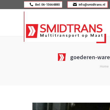
Bel: 06-15664880
info@smidtrans.nl
goederen-waren
Je bent h
Home