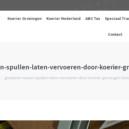
Koerier Groningen
Koerier Nederland
ABC Tax
Speciaal Tra
Contact
-spullen-laten-vervoeren-door-koerier-g
ier:
goederen-waren-spullen-laten-vervoeren-door-koerier-groningen-Smi