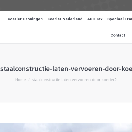
Koerier Groningen
Koerier Nederland
ABC Tax
Speciaal Tra
Contact
staalconstructie-laten-vervoeren-door-koe
Je bent hier:
Home
staalconstructie-laten-vervoeren-door-koerier2