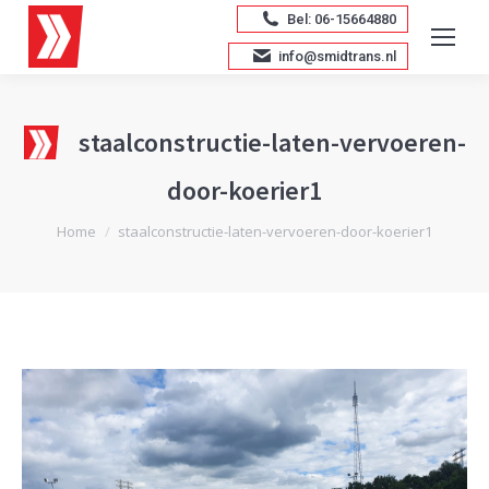
Bel: 06-15664880
info@smidtrans.nl
staalconstructie-laten-vervoeren-
door-koerier1
Je bent hier:
Home
staalconstructie-laten-vervoeren-door-koerier1