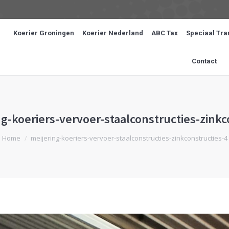
Koerier Groningen
Koerier Nederland
ABC Tax
Speciaal Tra
Contact
ng-koeriers-vervoer-staalconstructies-zinkc
e bent hier:
Home
meijering-koeriers-vervoer-staalconstructies-zinkconstructies-4