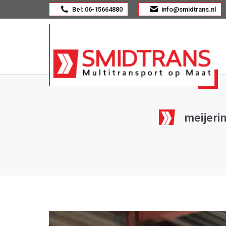
Bel: 06-15664880
info@smidtrans.nl
meijeri
J