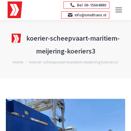
Bel: 06-15664880
info@smidtrans.nl
koerier-scheepvaart-maritiem-
meijering-koeriers3
Je bent hier:
Home
koerier-scheepvaart-maritiem-meijering-koeriers3