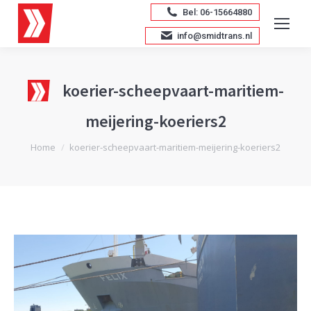
Bel: 06-15664880
info@smidtrans.nl
koerier-scheepvaart-maritiem-
meijering-koeriers2
Je bent hier:
Home
koerier-scheepvaart-maritiem-meijering-koeriers2