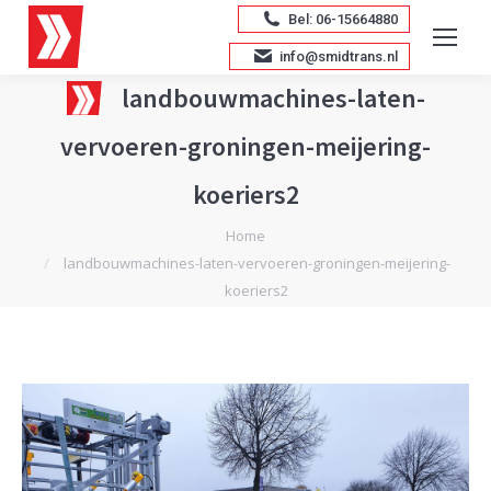
Bel: 06-15664880
info@smidtrans.nl
landbouwmachines-laten-
vervoeren-groningen-meijering-
koeriers2
Je bent hier:
Home
landbouwmachines-laten-vervoeren-groningen-meijering-
koeriers2