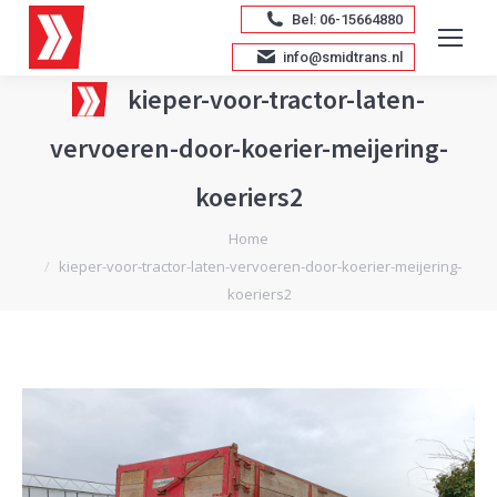
Bel: 06-15664880
info@smidtrans.nl
kieper-voor-tractor-laten-
vervoeren-door-koerier-meijering-
koeriers2
Je bent hier:
Home
kieper-voor-tractor-laten-vervoeren-door-koerier-meijering-
koeriers2