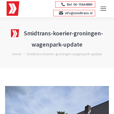
Bel: 06-15664880
info@smidtrans.nl
Smidtrans-koerier-groningen-
wagenpark-update
Je bent hier:
Home
Smidtrans-koerier-groningen-wagenpark-update