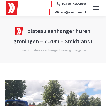
Bel: 06-15664880
info@smidtrans.nl
plateau aanhanger huren
groningen – 7.20m – Smidtrans1
Je bent hier:
Home
plateau aanhanger huren groningen –…