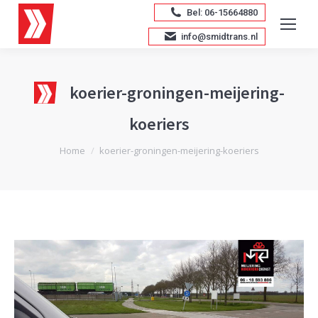
Bel: 06-15664880
info@smidtrans.nl
koerier-groningen-meijering-
koeriers
Je bent hier:
Home
koerier-groningen-meijering-koeriers