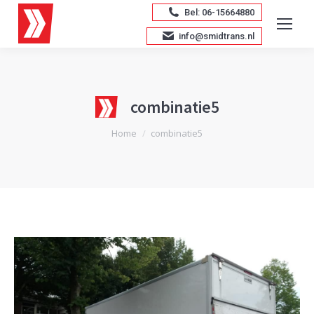
Bel: 06-15664880
info@smidtrans.nl
combinatie5
Je bent hier:
Home
combinatie5