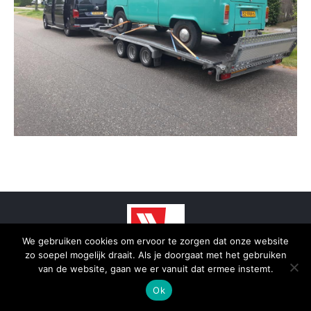
We gebruiken cookies om ervoor te zorgen dat onze website
zo soepel mogelijk draait. Als je doorgaat met het gebruiken
© 2025 - SmidTrans - Koerier Groningen
van de website, gaan we er vanuit dat ermee instemt.
Bottom menu
Ok