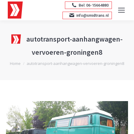
Bel: 06-15664880
info@smidtrans.nl
autotransport-aanhangwagen-
vervoeren-groningen8
Je bent hier:
Home
autotransport-aanhangwagen-vervoeren-groningen8