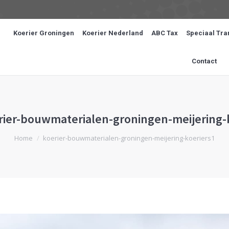
Koerier Groningen
Koerier Nederland
ABC Tax
Speciaal Tra
Contact
rier-bouwmaterialen-groningen-meijering-
Je bent hier:
Home
koerier-bouwmaterialen-groningen-meijering-koeriers1