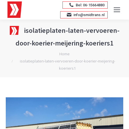
Bel: 06-15664880
info@smidtrans.nl
isolatieplaten-laten-vervoeren-
door-koerier-meijering-koeriers1
Je bent hier:
Home
isolatieplaten-laten-vervoeren-door-koerier-meijering-
koeriers1