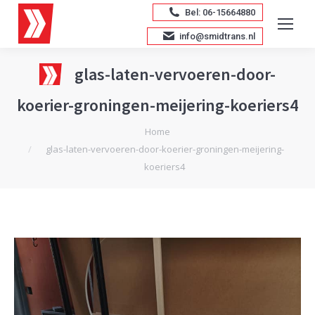
Bel: 06-15664880
info@smidtrans.nl
glas-laten-vervoeren-door-
koerier-groningen-meijering-koeriers4
Je bent hier:
Home
glas-laten-vervoeren-door-koerier-groningen-meijering-
koeriers4