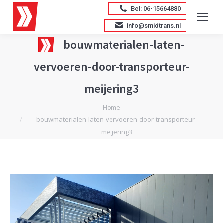
Bel: 06-15664880
info@smidtrans.nl
bouwmaterialen-laten-
vervoeren-door-transporteur-
meijering3
Je bent hier:
Home
bouwmaterialen-laten-vervoeren-door-transporteur-
meijering3