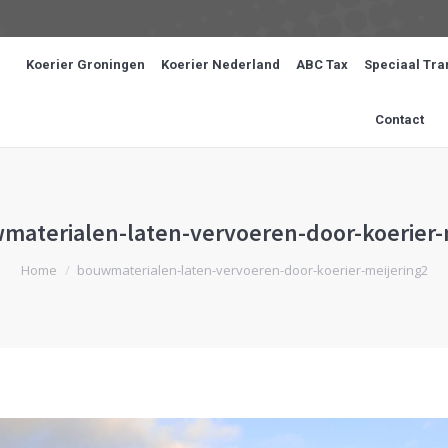
Koerier Groningen
Koerier Nederland
ABC Tax
Speciaal Tra
Contact
materialen-laten-vervoeren-door-koerier-
Je bent hier:
Home
bouwmaterialen-laten-vervoeren-door-koerier-meijering2