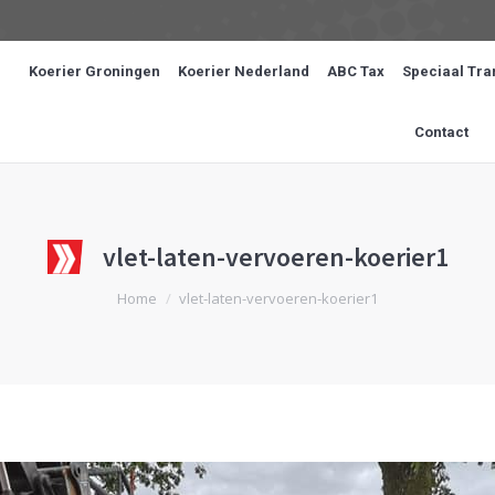
Koerier Groningen
Koerier Nederland
ABC Tax
Speciaal Tra
Contact
vlet-laten-vervoeren-koerier1
Je bent hier:
Home
vlet-laten-vervoeren-koerier1