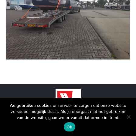
We gebruiken cookies om ervoor te zorgen dat onze website
zo soepel mogelijk draait. Als je doorgaat met het gebruiken
© 2025 - SmidTrans - Koerier Groningen
van de website, gaan we er vanuit dat ermee instemt.
Bottom menu
Ok