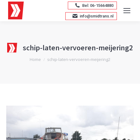
Bel: 06-15664880
info@smidtrans.nl
schip-laten-vervoeren-meijering2
Je bent hier:
Home
schip-laten-vervoeren-meijering2