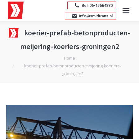
Bel: 06-15664880
info@smidtrans.nl
koerier-prefab-betonproducten-
meijering-koeriers-groningen2
Je bent hier:
Home
koerier-prefab-betonproducten-meijering-koeriers-
groningen2