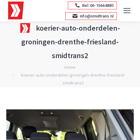
Bel: 06-15664880
info@smidtrans.nl
koerier-auto-onderdelen-
groningen-drenthe-friesland-
smidtrans2
Je bent hier:
Home
koerier-auto-onderdelen-groningen-drenthe-friesland-
smidtrans2