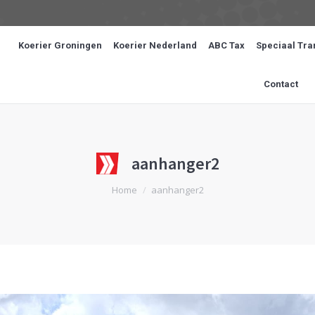
Koerier Groningen
Koerier Nederland
ABC Tax
Speciaal Tra
Contact
aanhanger2
Je bent hier:
Home
aanhanger2