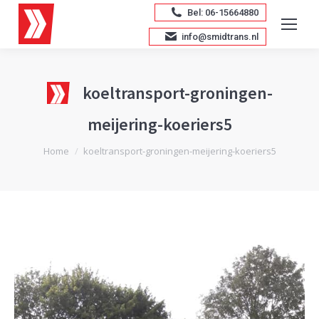
Bel: 06-15664880
info@smidtrans.nl
koeltransport-groningen-
meijering-koeriers5
Je bent hier:
Home
koeltransport-groningen-meijering-koeriers5