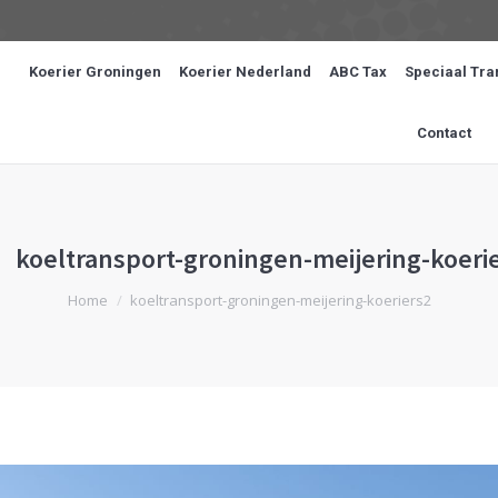
Koerier Groningen
Koerier Nederland
ABC Tax
Speciaal Tra
Contact
koeltransport-groningen-meijering-koeri
Je bent hier:
Home
koeltransport-groningen-meijering-koeriers2