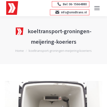
Bel: 06-15664880
info@smidtrans.nl
koeltransport-groningen-
meijering-koeriers
Je bent hier:
Home
koeltransport-groningen-meijering-koeriers