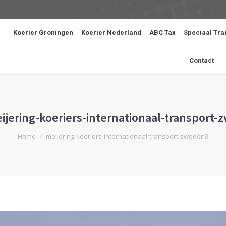
Koerier Groningen
Koerier Nederland
ABC Tax
Speciaal Tra
Contact
ijering-koeriers-internationaal-transport
Je bent hier:
Home
meijering-koeriers-internationaal-transport-zweden3