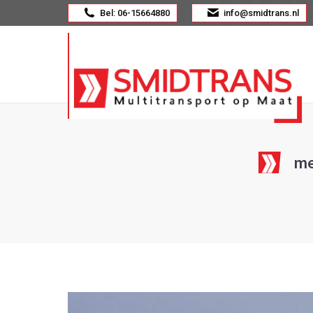
Bel: 06-15664880
info@smidtrans.nl
me