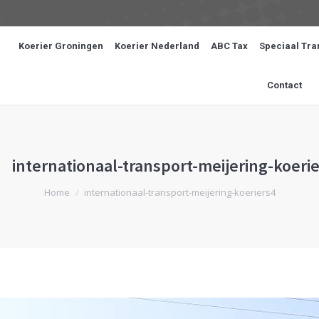
Koerier Groningen
Koerier Nederland
ABC Tax
Speciaal Tra
Contact
internationaal-transport-meijering-koeri
Je bent hier:
Home
internationaal-transport-meijering-koeriers4