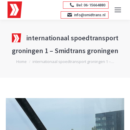
Bel: 06-15664880
info@smidtrans.nl
internationaal spoedtransport
groningen 1 – Smidtrans groningen
Je bent hier:
Home
internationaal spoedtransport groningen 1 –…