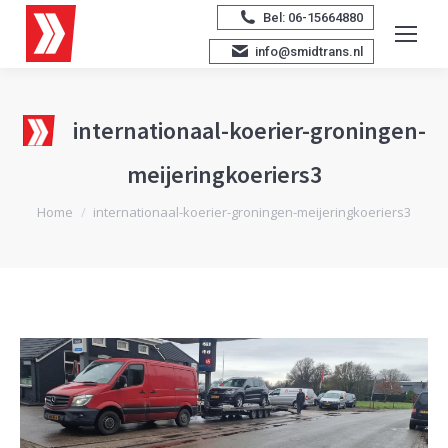
Bel: 06-15664880
info@smidtrans.nl
internationaal-koerier-groningen-
meijeringkoeriers3
Je bent hier:
Home
internationaal-koerier-groningen-meijeringkoeriers3