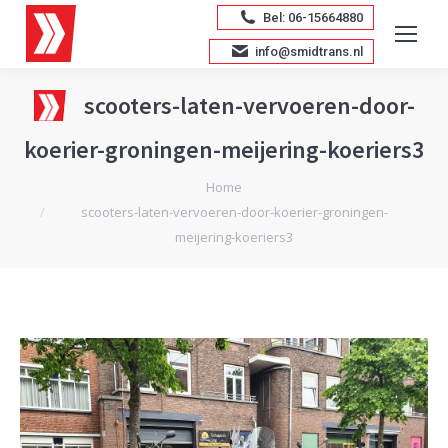
Bel: 06-15664880
info@smidtrans.nl
scooters-laten-vervoeren-door-
koerier-groningen-meijering-koeriers3
Je bent hier:
Home
scooters-laten-vervoeren-door-koerier-groningen-
meijering-koeriers3