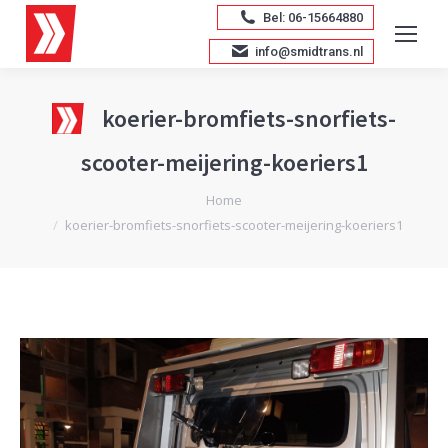
Bel: 06-15664880
info@smidtrans.nl
koerier-bromfiets-snorfiets-
scooter-meijering-koeriers1
Je bent hier:
Home
koerier-bromfiets-snorfiets-scooter-meijering-koeriers1