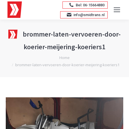
Bel: 06-15664880
info@smidtrans.nl
brommer-laten-vervoeren-door-
koerier-meijering-koeriers1
Je bent hier:
Home
brommer-laten-vervoeren-door-koerier-meijering-koeriers1