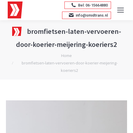
Bel: 06-15664880
info@smidtrans.nl
bromfietsen-laten-vervoeren-
door-koerier-meijering-koeriers2
Je bent hier:
Home
bromfietsen-laten-vervoeren-door-koerier-meijering-
koeriers2