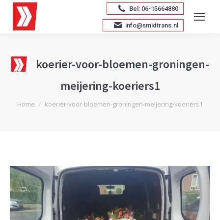
Bel: 06-15664880
info@smidtrans.nl
koerier-voor-bloemen-groningen-
meijering-koeriers1
Je bent hier:
Home
koerier-voor-bloemen-groningen-meijering-koeriers1