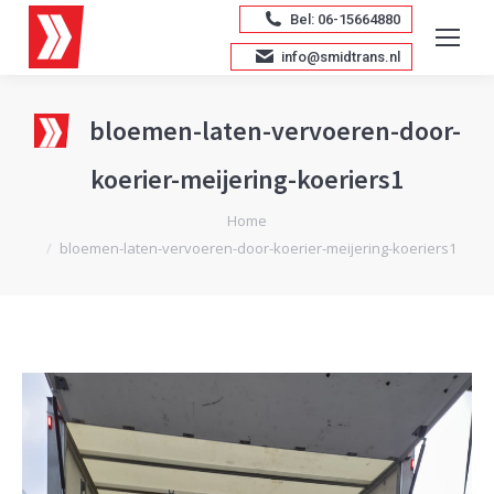
Bel: 06-15664880
info@smidtrans.nl
bloemen-laten-vervoeren-door-
koerier-meijering-koeriers1
Je bent hier:
Home
bloemen-laten-vervoeren-door-koerier-meijering-koeriers1