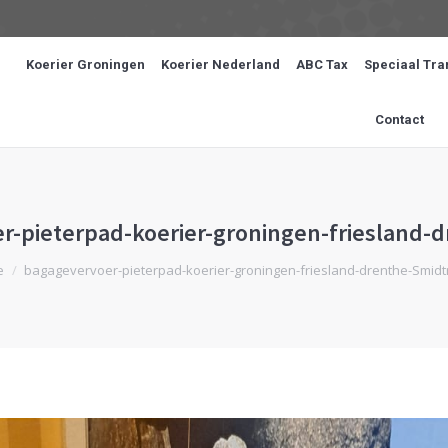
Koerier Groningen
Koerier Nederland
ABC Tax
Speciaal Tra
Contact
r-pieterpad-koerier-groningen-friesland-
hier:
e
bagagevervoer-pieterpad-koerier-groningen-friesland-drenthe-Smidt