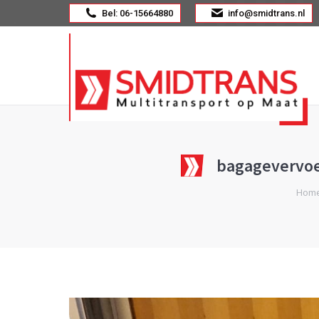
Bel: 06-15664880
info@smidtrans.nl
bagagevervoe
Je bent 
Hom